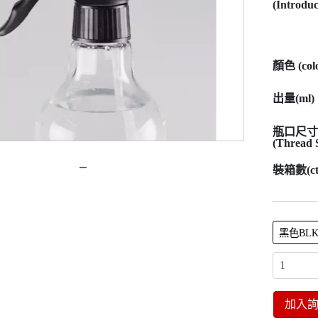
(Introduc
顏色 (colo
出量(ml)
瓶口尺寸
(Thread S
裝箱數(ct
黑色BL
加入