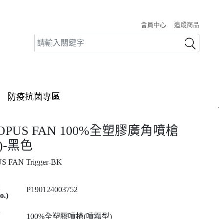
會員中心
追蹤商品
防疫抗菌專區
 OPUS FAN 100%全塑膠廣角噴槍
)-黑色
S FAN Trigger-BK
P190124003752
o.)
100%全塑膠噴槍(噴霧型)