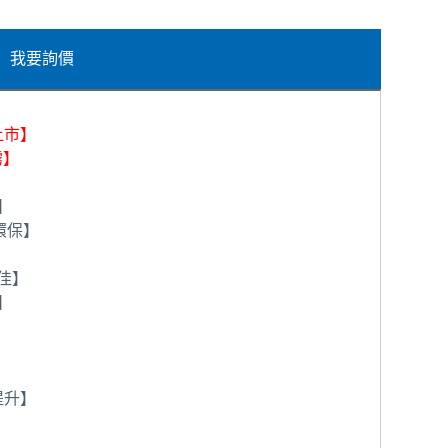
我要詢價
上市】
霧
】
】
環保
】
佳
】
】
提升
】