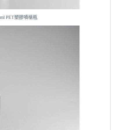
500ml PET塑膠噴槍瓶