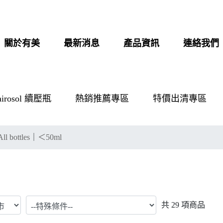
關於有美
最新消息
產品資訊
連絡我們
airosol 續壓瓶
熱銷推薦專區
特價出清專區
l bottles
｜
＜50ml
共
29
項商品